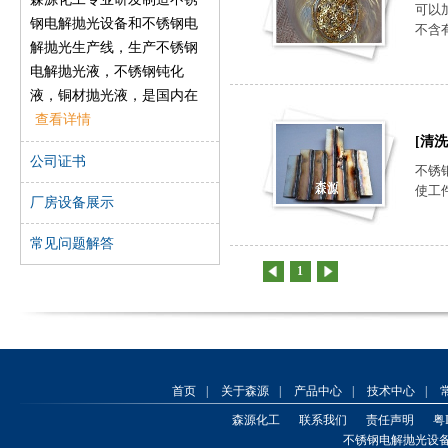
可以
钢电解抛光设备和不锈钢电
不含有
解抛光生产线，生产不锈钢
电解抛光液，不锈钢钝化
液，铜材抛光液，是国内在
不锈钢、铜材等金属材料表
查看详情
[清洗
面处理行业的先导之一，森
公司证书
源一直致力于开发高效环保
不锈
使工
的产品，以帮助工厂解决在
厂房设备展示
金属表面处理方面遇到的实
际问题。
常见问题解答
森源化工专业从事金属表面
1
处理产品之研发、生产、销
售和服务。其在不锈钢材料
保护领域拥有三项发明专
利，并在解决现场生产问题
方面积累了大量宝贵的实战
首页
|
关于森源
|
产品中心
|
技术中心
|
经验。本公司的大部分产品
森源化工
联系我们
责任声明
粤I
通过SGS认证，符合RoSH及
不锈钢电解抛光设