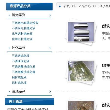
森源产品分类
首页
>>
产品中心
>>
清洗系
抛光系列
不锈钢电解抛光设备
[清洗
不锈钢电解抛光液
中性
化学铜材抛光液
长。
化学铝材抛光液
钝化系列
不锈钢钝化液
不锈铁钝化液
[清洗
不锈钢酸洗钝化液
不锈钢酸洗钝化膏
不锈
铜材钝化液
亮.
铝材钝化液
清洗系列
关于森源
[清洗
森源化工专业研发制造不锈