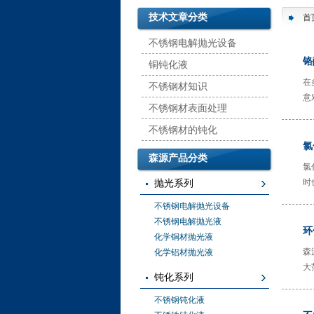
技术文章分类
首
不锈钢电解抛光设备
铬
铜钝化液
在
不锈钢材知识
意
不锈钢材表面处理
不锈钢材的钝化
氯
森源产品分类
氯
时
抛光系列
累
不锈钢电解抛光设备
不锈钢电解抛光液
环
化学铜材抛光液
森
化学铝材抛光液
大范
钝化系列
不锈钢钝化液