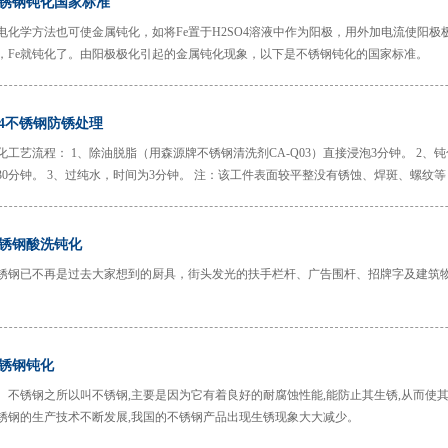
锈钢钝化国家标准
电化学方法也可使金属钝化，如将Fe置于H2SO4溶液中作为阳极，用外加电流使阳
，Fe就钝化了。由阳极极化引起的金属钝化现象，以下是不锈钢钝化的国家标准。
04不锈钢防锈处理
化工艺流程： 1、除油脱脂（用森源牌不锈钢清洗剂CA-Q03）直接浸泡3分钟。 2、钝
30分钟。 3、过纯水，时间为3分钟。 注：该工件表面较平整没有锈蚀、焊斑、螺纹
锈钢酸洗钝化
锈钢已不再是过去大家想到的厨具，街头发光的扶手栏杆、广告围杆、招牌字及建筑
锈钢钝化
锈钢之所以叫不锈钢,主要是因为它有着良好的耐腐蚀性能,能防止其生锈,从而使
锈钢的生产技术不断发展,我国的不锈钢产品出现生锈现象大大减少。