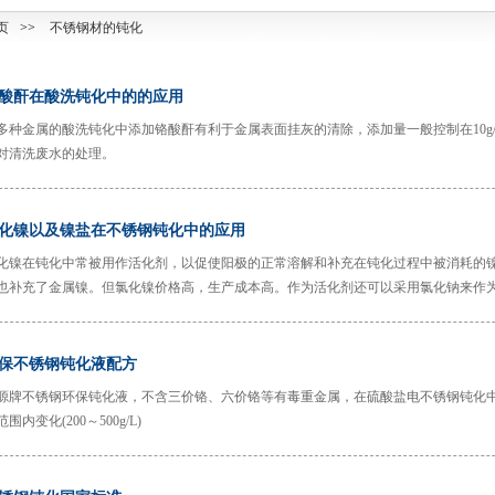
页
>>
不锈钢材的钝化
酸酐在酸洗钝化中的的应用
多种金属的酸洗钝化中添加铬酸酐有利于金属表面挂灰的清除，添加量一般控制在10g
对清洗废水的处理。
化镍以及镍盐在不锈钢钝化中的应用
化镍在钝化中常被用作活化剂，以促使阳极的正常溶解和补充在钝化过程中被消耗的
也补充了金属镍。但氯化镍价格高，生产成本高。作为活化剂还可以采用氯化钠来作
会影响镜层的力学性能，故在实际生产中很少采用。
保不锈钢钝化液配方
源牌不锈钢环保钝化液，不含三价铬、六价铬等有毒重金属，在硫酸盐电不锈钢钝化
围内变化(200～500g/L)