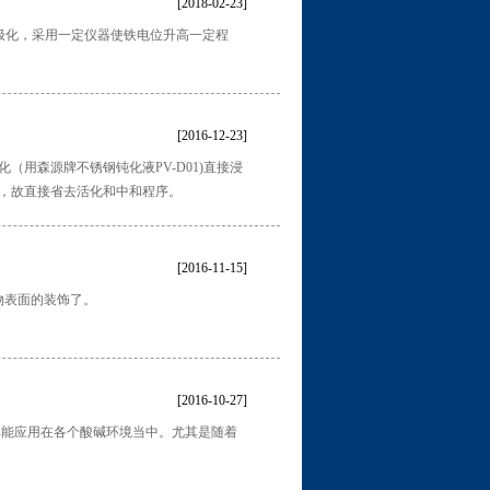
[2018-02-23]
极极化，采用一定仪器使铁电位升高一定程
[2016-12-23]
化（用森源牌不锈钢钝化液PV-D01)直接浸
等，故直接省去活化和中和程序。
[2016-11-15]
物表面的装饰了。
[2016-10-27]
其能应用在各个酸碱环境当中。尤其是随着