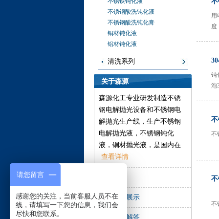
不锈铁钝化液
不
不锈钢酸洗钝化液
用
不锈钢酸洗钝化膏
度
铜材钝化液
铝材钝化液
3
清洗系列
钝
关于森源
泡
森源化工专业研发制造不锈
钢电解抛光设备和不锈钢电
不
解抛光生产线，生产不锈钢
电解抛光液，不锈钢钝化
不
液，铜材抛光液，是国内在
不锈钢、铜材等金属材料表
查看详情
面处理行业的先导之一，森
请您留言
公司证书
不
源一直致力于开发高效环保
的产品，以帮助工厂解决在
不
感谢您的关注，当前客服人员不在
厂房设备展示
金属表面处理方面遇到的实
不
线，请填写一下您的信息，我们会
尽快和您联系。
际问题。
常见问题解答