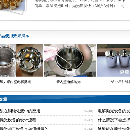
简单，常温浸泡即可。抛光速度快（30秒-3分钟）。可
连续循环使用，成体低。能快速去除铜材表面锈蚀，氧
化层，还原铜的本色。抛亮铜材表面的同时，可达到整
平、光亮的效果。
产品使用效果展示
压力罐内壁电解抛光
管内壁电解抛光
铝冲压件钝
文章
酸在铜钝化液中的应用
电解抛光设备的
[02-18]
抛光设备的设计流程
什么情况下会选
[09-17]
抛光加工设备是如何组装的
铬酸酐在酸洗钝
[09-14]