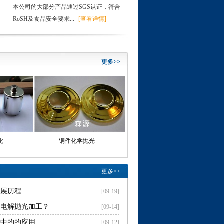
本公司的大部分产品通过SGS认证，符合
RoSH及食品安全要求...
[查看详情]
更多>>
化
铜件化学抛光
封头电解抛光
更多>>
发展历程
[09-19]
择电解抛光加工？
[09-14]
化中的的应用
[09-12]