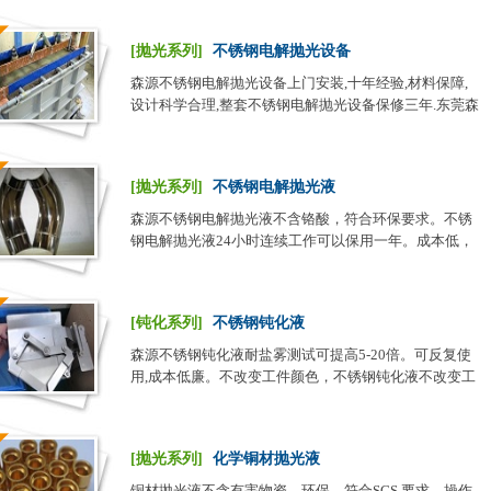
[抛光系列]
不锈钢电解抛光设备
森源不锈钢电解抛光设备上门安装,十年经验,材料保障,
设计科学合理,整套不锈钢电解抛光设备保修三年.东莞森
源不锈钢电解抛光设备---质量的保障.不锈钢电解抛光机
[抛光系列]
不锈钢电解抛光液
森源不锈钢电解抛光液不含铬酸，符合环保要求。不锈
钢电解抛光液24小时连续工作可以保用一年。成本低，
比普通型电解抛光液省一半的用电量。无不良气味。首
选森源牌不锈钢电解抛光液。
[钝化系列]
不锈钢钝化液
森源不锈钢钝化液耐盐雾测试可提高5-20倍。可反复使
用,成本低廉。不改变工件颜色，不锈钢钝化液不改变工
件尺寸。通过国家标准蓝点法检测，35秒以上不出现蓝
点。不锈钢钝化液使用简单,常温浸泡即可。
[抛光系列]
化学铜材抛光液
铜材抛光液不含有害物资，环保、符合SGS 要求。操作